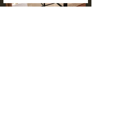
Venha para o Golden Motel.
Será um prazer atendê-lo!
CONTATO
Endereço: Rodovia Professor
Zeferino Vaz, s/n - Chácara de
Recreio Barao, Campinas - SP,
13082-740
Email:
goldenmoteladm@gmail.com